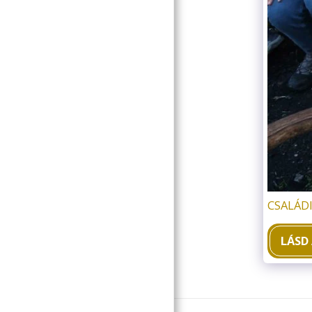
ELÉRHETŐSÉGÜNK
ESEMÉNYEK
KÉPES ALBUMOK
IN ENGLISH
CSALÁDI
LÁSD 