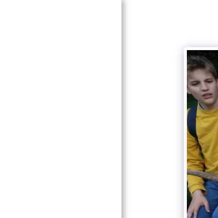
BEMUTATKOZÁS
SZOLGÁLTATÁSAINK
PROGRAMVÁLASZTÉK
IFJÚSÁGI KÖR