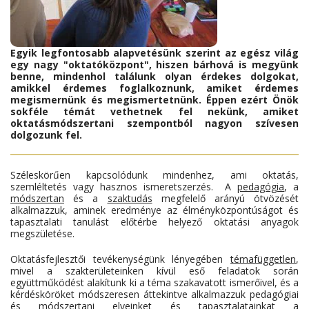
Egyik legfontosabb alapvetésünk szerint az egész világ
egy nagy "oktatóközpont", hiszen bárhová is megyünk
benne, mindenhol találunk olyan érdekes dolgokat,
amikkel érdemes foglalkoznunk, amiket érdemes
megismernünk és megismertetnünk. Éppen ezért Önök
sokféle témát vethetnek fel nekünk, amiket
oktatásmódszertani szempontból nagyon szívesen
dolgozunk fel.
Széleskörűen kapcsolódunk mindenhez, ami oktatás,
szemléltetés vagy hasznos ismeretszerzés. A
pedagógia
, a
módszertan
és a
szaktudás
megfelelő arányú ötvözését
alkalmazzuk, aminek eredménye az élményközpontúságot és
tapasztalati tanulást előtérbe helyező oktatási anyagok
megszületése.
Oktatásfejlesztői tevékenységünk lényegében
témafüggetlen
,
mivel a szakterületeinken kívül eső feladatok során
együttműködést alakítunk ki a téma szakavatott ismerőivel, és a
kérdésköröket módszeresen áttekintve alkalmazzuk pedagógiai
és módszertani elveinket és tapasztalatainkat a