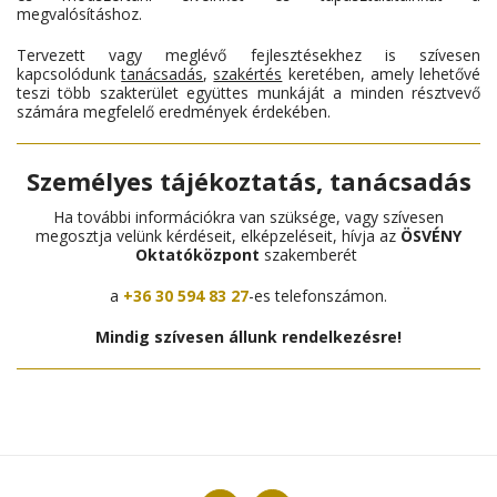
megvalósításhoz.
Tervezett vagy meglévő fejlesztésekhez is szívesen
kapcsolódunk
tanácsadás
,
szakértés
keretében, amely lehetővé
teszi több szakterület együttes munkáját a minden résztvevő
számára megfelelő eredmények érdekében.
Személyes tájékoztatás, tanácsadás
Ha további információkra van szüksége, vagy szívesen
megosztja velünk kérdéseit, elképzeléseit, hívja az
ÖSVÉNY
Oktatóközpont
szakemberét
a
+36 30 594 83 27
-es telefonszámon.
Mindig szívesen állunk rendelkezésre!