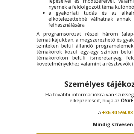
lépéseivel és módszereivel, valam
nyernek a feldolgozott téma különbö
a gyakorlati tudás és az alkal
elkötelezettebbé válhatnak annak 
felhasználására
A programsorozat részei három (alap-,
tematikájukban, a megszerezhető és gyak
szinteken belül állandó programelemek
témakörök közül egy-egy szinten belül
témakörökön belüli ismeretanyag fel
követelményekhez valamint a résztvevők i
Személyes tájékoz
Ha további információkra van szüksége
elképzeléseit, hívja az
ÖSVÉ
a
+36 30 594 83
Mindig szívesen