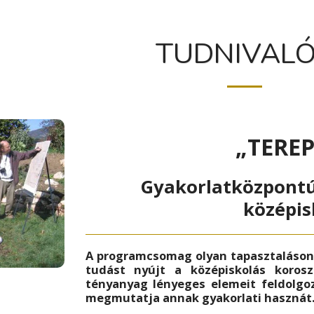
TUDNIVAL
„TERE
Gyakorlatközpontú
középi
A programcsomag olyan tapasztaláson 
tudást nyújt a középiskolás korosz
tényanyag lényeges elemeit feldolgoz
megmutatja annak gyakorlati hasznát