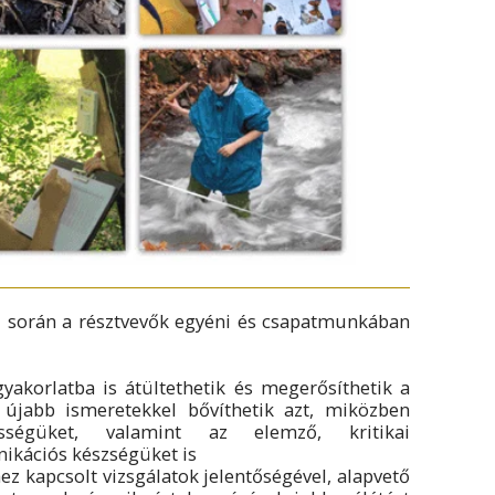
i során a résztvevők egyéni és csapatmunkában
gyakorlatba is átültethetik és megerősíthetik a
újabb ismeretekkel bővíthetik azt, miközben
ességüket, valamint az elemző, kritikai
ikációs készségüket is
z kapcsolt vizsgálatok jelentőségével, alapvető