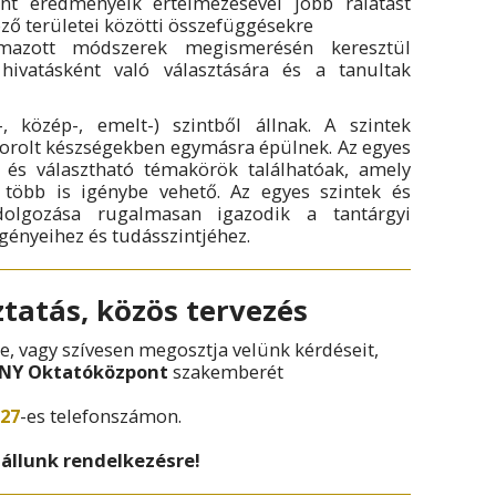
int eredményeik értelmezésével jobb rálátást
ző területei közötti összefüggésekre
mazott módszerek megismerésén keresztül
hivatásként való választására és a tanultak
 közép-, emelt-) szintből állnak. A szintek
orolt készségekben egymásra épülnek. Az egyes
 és választható témakörök találhatóak, amely
 több is igénybe vehető. Az egyes szintek és
dolgozása rugalmasan igazodik a tantárgyi
gényeihez és tudásszintjéhez.
tatás, közös tervezés
, vagy szívesen megosztja velünk kérdéseit,
NY Oktatóközpont
szakemberét
 27
-es telefonszámon.
 állunk rendelkezésre!