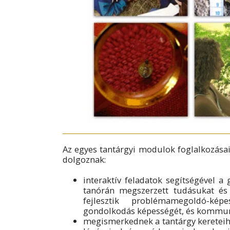
Az egyes tantárgyi modulok foglalkozása
dolgoznak:
interaktív feladatok segítségével a 
tanórán megszerzett tudásukat és 
fejlesztik problémamegoldó-kép
gondolkodás képességét, és kommun
megismerkednek a tantárgy kereteihe