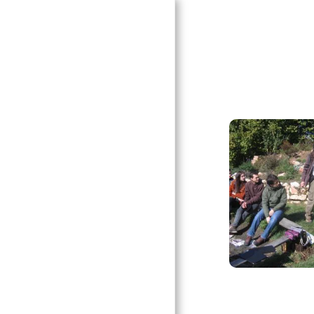
BEMUTATKOZÁS
SZOLGÁLTATÁSAINK
PROGRAMVÁLASZTÉK
IFJÚSÁGI KÖR