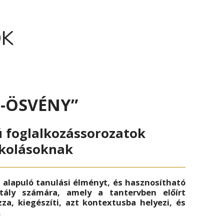
ÓK
P-ÖSVÉNY”
 foglalkozássorozatok
skolásoknak
alapuló tanulási élményt, és hasznosítható
tály számára, amely a tantervben előírt
za, kiegészíti, azt kontextusba helyezi, és
.