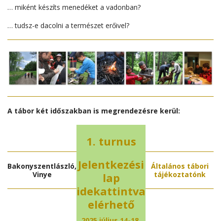
… miként készíts menedéket a vadonban?
… tudsz-e dacolni a természet erőivel?
A tábor két időszakban is megrendezésre kerül:
1. turnus
Jelentkezési
Bakonyszentlászló,
Általános tábori
Vinye
tájékoztatónk
lap
idekattintva
elérhető
2025 július 14-18.