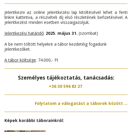
Jelentkezni az online jelentkezési lap kitöltésével lehet a fenti
linkre kattintva, a részvételi díj első részletének befizetésével. A
jelentkezést minden esetben visszaigazoljuk.
Jelentkezési határidő
:
2025. május 31.
(szombat)
A be nem töltött helyekre a tábor kezdetéig fogadunk
jelentkezőket.
A tábor költsége
: 74.000,- Ft
Személyes tájékoztatás, tanácsadás:
+36 30 594 83 27
Folytatom a válogatást a táborok között ...
Képek korábbi táborainkról: