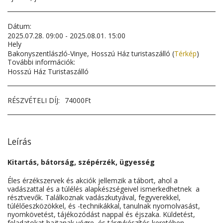
Dátum:
2025.07.28. 09:00 - 2025.08.01. 15:00
Hely
Bakonyszentlászló-Vinye, Hosszú Ház turistaszálló (
Térkép
)
További információk:
Hosszú Ház Turistaszálló
RÉSZVÉTELI DÍJ:
74000
Ft
Leírás
Kitartás, bátorság, szépérzék, ügyesség
Éles érzékszervek és akciók jellemzik a tábort, ahol a
vadászattal és a túlélés alapkészségeivel ismerkedhetnek a
résztvevők. Találkoznak vadászkutyával, fegyverekkel,
túlélőeszközökkel, és -technikákkal, tanulnak nyomolvasást,
nyomkövetést, tájékozódást nappal és éjszaka. Küldetést,
feladatokat hajtanak végre, és tárgykészítés keretében