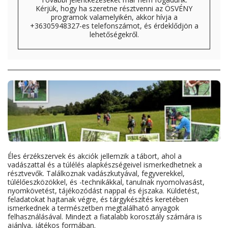
Kérjük, hogy ha szeretne résztvenni az ÖSVÉNY
programok valamelyikén, akkor hívja a
+36305948327-es telefonszámot, és érdeklődjön a
lehetőségekről.
Éles érzékszervek és akciók jellemzik a tábort, ahol a
vadászattal és a túlélés alapkészségeivel ismerkedhetnek a
résztvevők. Találkoznak vadászkutyával, fegyverekkel,
túlélőeszközökkel, és -technikákkal, tanulnak nyomolvasást,
nyomkövetést, tájékozódást nappal és éjszaka. Küldetést,
feladatokat hajtanak végre, és tárgykészítés keretében
ismerkednek a természetben megtalálható anyagok
felhasználásával. Mindezt a fiatalabb korosztály számára is
ajánlva, játékos formában.