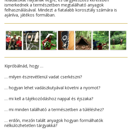
ismerkednek a természetben megtalálható anyagok
felhasználásával. Mindezt a fiatalabb korosztály számára is
ajánlva, játékos formában.
Kipróbálnád, hogy …
… milyen észrevétlenül vadat cserkészni?
… hogyan lehet vadászkutyával követni a nyomot?
… mi kell a tájékozódáshoz nappal és éjszaka?
… mi minden található a természetben a túléléshez?
… erdőn, mezőn talált anyagok hogyan formálhatók
nélkülözhetetlen tárgyakká?